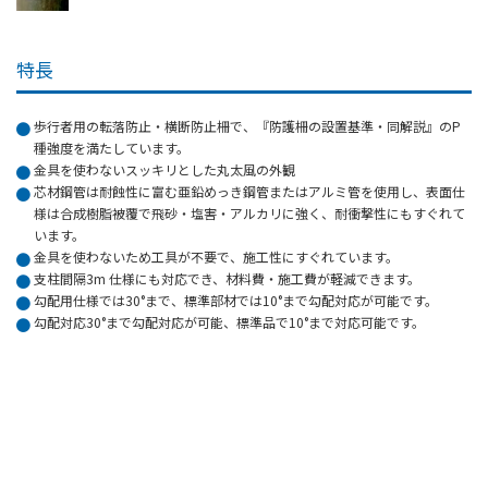
特長
歩行者用の転落防止・横断防止柵で、『防護柵の設置基準・同解説』のP
種強度を満たしています。
金具を使わないスッキリとした丸太風の外観
芯材鋼管は耐蝕性に富む亜鉛めっき鋼管またはアルミ管を使用し、表面仕
様は合成樹脂被覆で飛砂・塩害・アルカリに強く、耐衝撃性にもすぐれて
います。
金具を使わないため工具が不要で、施工性にすぐれています。
支柱間隔3m 仕様にも対応でき、材料費・施工費が軽減できます。
勾配用仕様では30°まで、標準部材では10°まで勾配対応が可能です。
勾配対応30°まで勾配対応が可能、標準品で10°まで対応可能です。