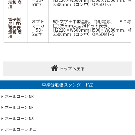
ー5D-
H2220×W500mm H500×W500mm、板
示板 商
5文字
2500mm（コン中）OM5DT-5
用
電子製
オプト
縦5文字＋中型温度、商用電源、ＬＥＤ赤
品 LED
マーカ
□325mm大型24ドット表示、
電光表
ー5D-
H2220×W500mm H500×W880mm、板
示板 商
5文字
2500mm（コン中）OM5DMT-5
用
トップへ戻る
車線分離標 スタンダード品
ポールコーン NK
ポールコーン NF
ポールコーン NS
ポールコーン ミニ