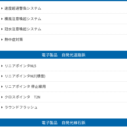
速度超過警告システム
横風注意喚起システム
冠水注意喚起システム
熱中症対策
電子製品 自発光道路鋲
リニアポインタNL5
リニアポインタNLT(積雪)
リニアポインタ 停止線用
クロスポインタ T2N
ラウンドフラッシュ
電子製品 自発光縁石鋲