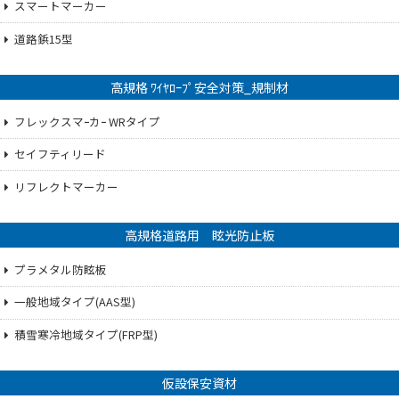
スマートマーカー
道路鋲15型
高規格 ﾜｲﾔﾛｰﾌﾟ安全対策_規制材
フレックスマｰカｰ WRタイプ
セイフティリード
リフレクトマーカー
高規格道路用 眩光防止板
プラメタル防眩板
一般地域タイプ(AAS型)
積雪寒冷地域タイプ(FRP型)
仮設保安資材