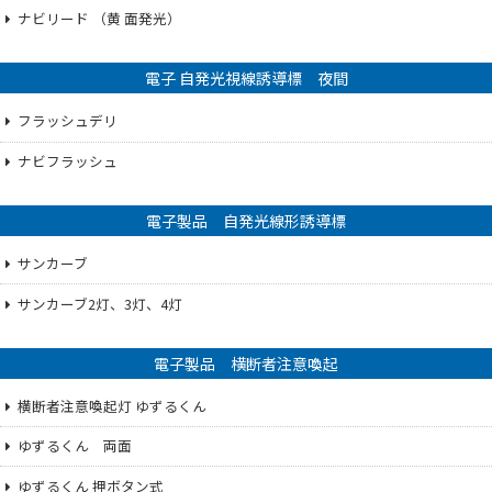
ナビリード （黄 面発光）
電子 自発光視線誘導標 夜間
フラッシュデリ
ナビフラッシュ
電子製品 自発光線形誘導標
サンカーブ
サンカーブ2灯、3灯、4灯
電子製品 横断者注意喚起
横断者注意喚起灯 ゆずるくん
ゆずるくん 両面
ゆずるくん 押ボタン式