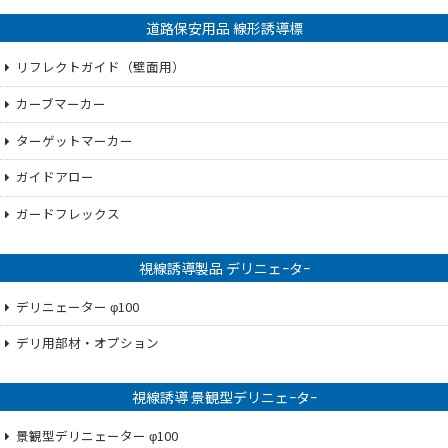
道路保安用品 線形誘導標
リフレクトガイド（壁面用）
カーブマーカー
ターゲットマーカー
ガイドアロー
ガードフレックス
視線誘導製品 デリニェｰタｰ
デリニェーター φ100
デリ用部材・オプション
視線誘導 景観型デリニェｰタｰ
景観型デリニェーター φ100