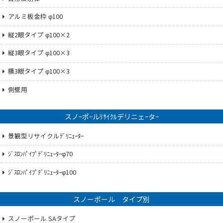
アルミ板金枠 φ100
縦2眼タイプ φ100×2
縦3眼タイプ φ100×3
横3眼タイプ φ100×3
側壁用
スノｰポｰルﾘｻｲｸﾙデリニェｰタｰ
景観型リサイクルﾃﾞﾘﾆｪｰﾀｰ
ｼﾞｽﾛﾝﾊﾟｲﾌﾟﾃﾞﾘﾆｪｰﾀｰφ70
ｼﾞｽﾛﾝﾊﾟｲﾌﾟﾃﾞﾘﾆｪｰﾀｰφ100
スノーポール タイプ別
スノーポール SAタイプ