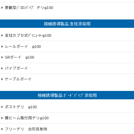
景観型ｼﾞｽﾛﾝﾊﾟｲﾌ゜デリφ100
視線誘導製品 支柱添架用
支柱カブセ式ﾃﾞﾘﾆｪｰﾀｰφ100
レールボーイ φ100
GRボーイ φ100
パイプボーイ
ケーブルボーイ
視線誘導製品 ｶﾞｰﾄﾞﾊﾟｲﾌﾟ添架用
ポストデリ φ100
横ビーム取付用デリφ100
フリーデリ 台形反射体