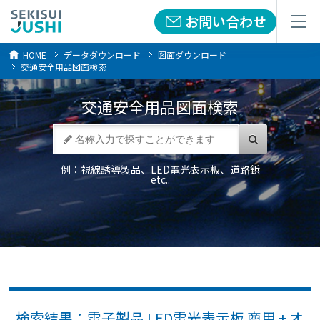
お問い合わせ
お問い合わせ
メニュー
メニュー
HOME
データダウンロード
図面ダウンロード
交通安全用品図面検索
交通安全用品
図面検索
例：視線誘導製品、LED電光表示板、道路鋲
etc..
検索結果：電子製品 LED電光表示板 商用 + オ