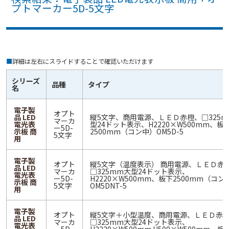
プトマーカー5D-5文字
■
詳細は左右にスライドすることで確認いただけます
シリーズ
品種
タイプ
名
電子製
オプト
品 LED
縦5文字、商用電源、ＬＥＤ赤橙、□325
マーカ
電光表
型24ドット表示、H2220×W500mm、板
ー5D-
示板 商
2500mm（コン中）OM5D-5
5文字
用
電子製
オプト
縦5文字（温度表示） 商用電源、ＬＥＤ赤
品 LED
マーカ
□325mm大型24ドット表示、
電光表
ー5D-
H2220×W500mm、板下2500mm（コン
示板 商
5文字
OM5DNT-5
用
電子製
オプト
縦5文字＋小型温度、商用電源、ＬＥＤ赤
品 LED
マーカ
□325mm大型24ドット表示、
電光表