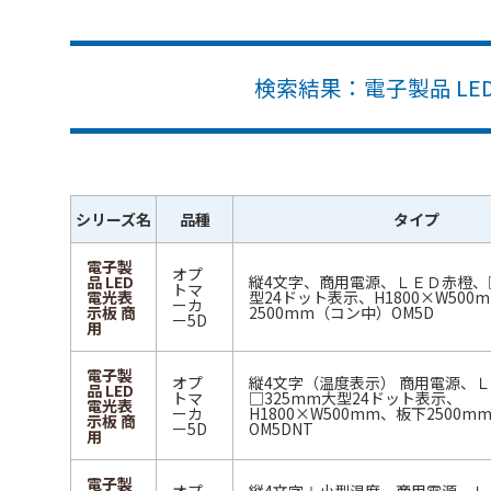
検索結果：電子製品 LE
シリーズ名
品種
タイプ
電子製
オプ
品 LED
縦4文字、商用電源、ＬＥＤ赤橙、□
トマ
電光表
型24ドット表示、H1800×W500
ーカ
示板 商
2500mm（コン中）OM5D
ー5D
用
電子製
オプ
縦4文字（温度表示） 商用電源、
品 LED
トマ
□325mm大型24ドット表示、
電光表
ーカ
H1800×W500mm、板下2500
示板 商
ー5D
OM5DNT
用
電子製