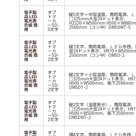
電子製
オプ
縦5文字＋中型温度、商用電源、Ｌ
品 LED
トマ
□325mm大型24ドット表示、
電光表
ーカ
H2220×W500mm H500×W88
示板 商
ー5D-
2500mm（コン中）OM5DMT-5
用
5文字
電子製
オプ
品 LED
トマ
縦2文字、商用電源、ＬＥＤ赤橙、□
電光表
ーカ
型24ドット表示、H970×W500
示板 商
ー5D-
2500mm（コン中）OM5D-2
用
2文字
電子製
オプ
縦2文字＋小型温度、商用電源、Ｌ
品 LED
トマ
□325mm大型24ドット表示、H97
電光表
ーカ
H500×W500mm、板下2500m
示板 商
ー5D-
OM5DT-2
用
2文字
電子製
オプ
縦2文字（温度表示）、商用電源、
品 LED
トマ
□325mm大型24ドット表示、H97
電光表
ーカ
H500×W500mm、板下2500m
示板 商
ー5D-
OM5DNT-2
用
2文字
電子製
オプ
横4文字、商用電源、ＬＥＤ赤橙、□