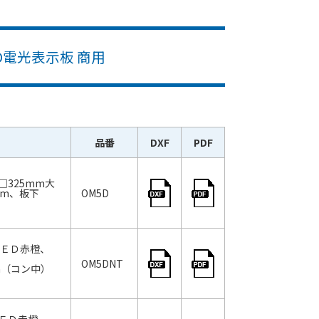
D電光表示板 商用
品番
DXF
PDF
325mm大
mm、板下
OM5D
ＬＥＤ赤橙、
OM5DNT
mm（コン中）