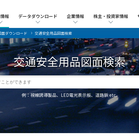
品情報
品情報
データダウンロード
データダウンロード
企業情報
企業情報
株主・投資家情報
株主・投資家情報
図面ダウンロード
交通安全用品図面検索
交通安全用品
図面検索
例：視線誘導製品、LED電光表示板、道路鋲 etc..