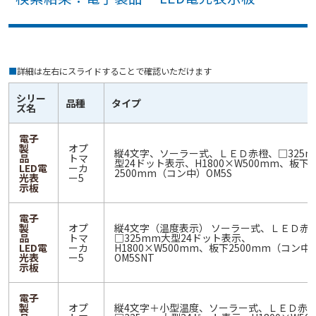
■
詳細は左右にスライドすることで確認いただけます
シリー
品種
タイプ
ズ名
電子
製
オプ
縦4文字、ソーラー式、ＬＥＤ赤橙、□325m
品
トマ
型24ドット表示、H1800×W500mm、板下
LED電
ーカ
2500mm（コン中）OM5S
光表
ー5
示板
電子
製
オプ
縦4文字（温度表示） ソーラー式、ＬＥＤ赤
品
トマ
□325mm大型24ドット表示、
LED電
ーカ
H1800×W500mm、板下2500mm（コン中
光表
ー5
OM5SNT
示板
電子
製
オプ
縦4文字＋小型温度、ソーラー式、ＬＥＤ赤