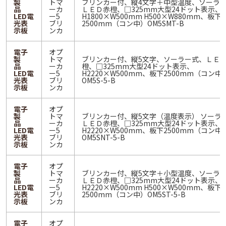
製
トマ
ブリンカー付、縦4文字＋中型温度、ソーラ
品
ーカ
ＬＥＤ赤橙、□325mm大型24ドット表示、
LED電
ー5
H1800×W500mm H500×W880mm、板下
光表
ブリ
2500mm（コン中）OM5SMT-B
示板
ンカ
電子
オプ
製
トマ
ブリンカー付、縦5文字、ソーラー式、ＬＥ
品
ーカ
橙、□325mm大型24ドット表示、
LED電
ー5
H2220×W500mm、板下2500mm（コン中
光表
ブリ
OM5S-5-B
示板
ンカ
電子
オプ
製
トマ
ブリンカー付、縦5文字（温度表示） ソーラ
品
ーカ
ＬＥＤ赤橙、□325mm大型24ドット表示、
LED電
ー5
H2220×W500mm、板下2500mm（コン中
光表
ブリ
OM5SNT-5-B
示板
ンカ
電子
オプ
製
トマ
ブリンカー付、縦5文字＋小型温度、ソーラ
品
ーカ
ＬＥＤ赤橙、□325mm大型24ドット表示、
LED電
ー5
H2220×W500mm H500×W500mm、板下
光表
ブリ
2500mm（コン中）OM5ST-5-B
示板
ンカ
電子
オプ