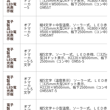
品
トマ
□325mm大型24ドット表示、H1800×W50
LED電
ーカ
H500×W500mm、板下2500mm（コン中）
光表
ー5
OM5ST
示板
電子
製
オプ
縦4文字＋中型温度、ソーラー式、ＬＥＤ赤
品
トマ
□325mm大型24ドット表示、H1800×W50
LED電
ーカ
H500×W880mm、板下2500mm（コン中）
光表
ー5
OM5SMT
示板
電子
オプ
製
トマ
縦5文字、ソーラー式、ＬＥＤ赤橙、□325m
品
ーカ
型24ドット表示、H2220×W500mm、板下
LED電
ー5-5
2500mm（コン中）OM5S-5
光表
文字
示板
電子
オプ
製
縦5文字（温度表示） ソーラー式、ＬＥＤ赤
トマ
品
□325mm大型24ドット表示、
ーカ
LED電
H2220×W500mm、板下2500mm（コン中
ー5-5
光表
OM5SNT-5
文字
示板
電子
オプ
製
縦5文字＋小型温度、ソーラー式、ＬＥＤ赤
トマ