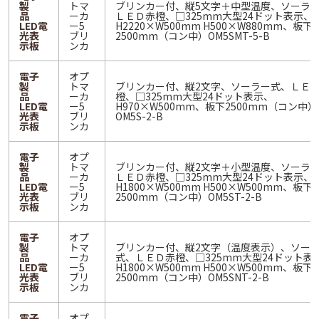
製
トマ
ブリンカー付、縦5文字＋中型温度、ソーラ
品
ーカ
ＬＥＤ赤橙、□325mm大型24ドット表示、
LED電
ー5
H2220×W500mm H500×W880mm、板下
光表
ブリ
2500mm（コン中）OM5SMT-5-B
示板
ンカ
電子
オプ
製
トマ
ブリンカー付、縦2文字、ソーラー式、ＬＥ
品
ーカ
橙、□325mm大型24ドット表示、
LED電
ー5
H970×W500mm、板下2500mm（コン中）
光表
ブリ
OM5S-2-B
示板
ンカ
電子
オプ
製
トマ
ブリンカー付、縦2文字＋小型温度、ソーラ
品
ーカ
ＬＥＤ赤橙、□325mm大型24ドット表示、
LED電
ー5
H1800×W500mm H500×W500mm、板下
光表
ブリ
2500mm（コン中）OM5ST-2-B
示板
ンカ
電子
オプ
製
トマ
ブリンカー付、縦2文字（温度表示）、ソー
品
ーカ
式、ＬＥＤ赤橙、□325mm大型24ドット表
LED電
ー5
H1800×W500mm H500×W500mm、板下
光表
ブリ
2500mm（コン中）OM5SNT-2-B
示板
ンカ
電子
オプ