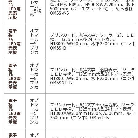
製
横5文字、ソーラー式、ＬＥＤ赤橙、□325m
トマ
品
型24ドット表示、H500×W2220mm、板下
ーカ
LED電
5000mm（ベースプレート式）、めっき柱
ー5横
光表
OM5S-Y-5
型
示板
電子
オプ
製
トマ
ブリンカー付、縦4文字、ソーラー式、ＬＥ
品
ーカ
橙、□325mm大型24ドット表示、
LED電
ー5
H1800×W500mm、板下2500mm（コン中
光表
ブリ
OM5S-B
示板
ンカ
電子
オプ
製
トマ
ブリンカー付、縦4文字（温度表示） ソーラ
品
ーカ
ＬＥＤ赤橙、□325mm大型24ドット表示、
LED電
ー5
H1800×W500mm、板下2500mm（コン中
光表
ブリ
OM5SNT-B
示板
ンカ
電子
オプ
製
トマ
ブリンカー付、縦4文字＋小型温度、ソーラ
品
ーカ
ＬＥＤ赤橙、□325mm大型24ドット表示、
LED電
ー5
H1800×W500mm H500×W500mm、板下
光表
ブリ
2500mm（コン中）OM5ST-B
示板
ンカ
電子
オプ