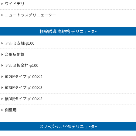
ワイドデリ
ニュートラスデリニェーター
視線誘導 高規格 デリニェｰタｰ
アルミ支柱 φ100
台形反射体
アルミ板金枠 φ100
縦2眼タイプ φ100×2
縦3眼タイプ φ100×3
横3眼タイプ φ100×3
側壁用
スノｰポｰルﾘｻｲｸﾙデリニェｰタｰ