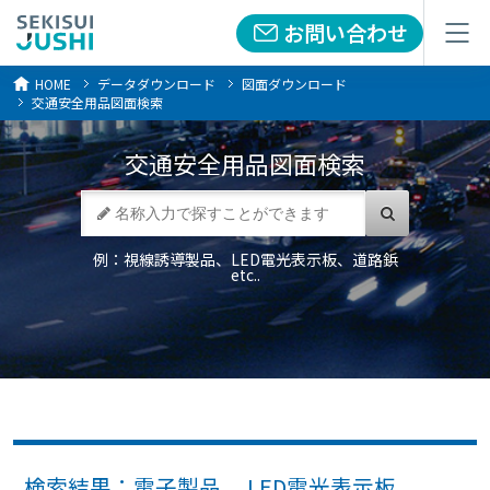
お問い合わせ
お問い合わせ
メニュー
メニュー
HOME
データダウンロード
図面ダウンロード
交通安全用品図面検索
交通安全用品
図面検索
例：視線誘導製品、LED電光表示板、道路鋲
etc..
検索結果：電子製品 LED電光表示板