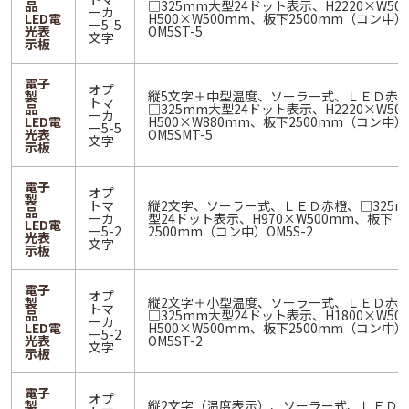
品
□325mm大型24ドット表示、H2220×W50
ーカ
LED電
H500×W500mm、板下2500mm（コン中）
ー5-5
光表
OM5ST-5
文字
示板
電子
オプ
製
縦5文字＋中型温度、ソーラー式、ＬＥＤ赤
トマ
品
□325mm大型24ドット表示、H2220×W50
ーカ
LED電
H500×W880mm、板下2500mm（コン中）
ー5-5
光表
OM5SMT-5
文字
示板
電子
オプ
製
トマ
縦2文字、ソーラー式、ＬＥＤ赤橙、□325m
品
ーカ
型24ドット表示、H970×W500mm、板下
LED電
ー5-2
2500mm（コン中）OM5S-2
光表
文字
示板
電子
オプ
製
縦2文字＋小型温度、ソーラー式、ＬＥＤ赤
トマ
品
□325mm大型24ドット表示、H1800×W50
ーカ
LED電
H500×W500mm、板下2500mm（コン中）
ー5-2
光表
OM5ST-2
文字
示板
電子
オプ
製
縦2文字（温度表示）、ソーラー式、ＬＥＤ