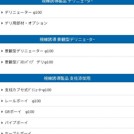
視線誘導製品 デリニェｰタｰ
デリニェーター φ100
デリ用部材・オプション
視線誘導 景観型デリニェｰタｰ
景観型デリニェーター φ100
景観型ｼﾞｽﾛﾝﾊﾟｲﾌ゜デリφ100
視線誘導製品 支柱添架用
支柱カブセ式ﾃﾞﾘﾆｪｰﾀｰφ100
レールボーイ φ100
GRボーイ φ100
パイプボーイ
ケーブルボーイ