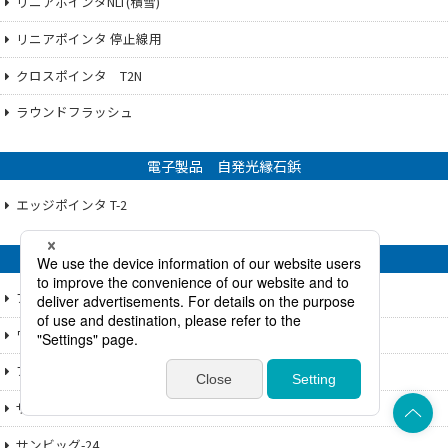
リニアポインタNLT(積雪)
リニアポインタ 停止線用
クロスポインタ T2N
ラウンドフラッシュ
電子製品 自発光縁石鋲
エッジポインタ T-2
電子製品 自発光障害物表示灯
ブリンカーフラッシュ
ワイドフラッシュ
ブリンカーフラッシュミニ
上部へ
サンビッグ
サンビッグ-24