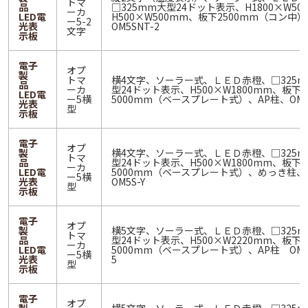
トマ
品
□325mm大型24ドット表示、H1800×W50
ーカ
LED電
H500×W500mm、板下2500mm（コン中）
ー5-2
光表
OM5SNT-2
文字
示板
電子
オプ
製
トマ
横4文字、ソーラー式、ＬＥＤ赤橙、□325m
品
ーカ
型24ドット表示、H500×W1800mm、板下
LED電
ー5横
5000mm（ベースプレート式）、AP柱、OM5S
光表
型
示板
電子
オプ
製
横4文字、ソーラー式、ＬＥＤ赤橙、□325m
トマ
品
型24ドット表示、H500×W1800mm、板下
ーカ
LED電
5000mm（ベースプレート式）、めっき柱、
ー5横
光表
OM5S-Y
型
示板
電子
オプ
製
横5文字、ソーラー式、ＬＥＤ赤橙、□325m
トマ
品
型24ドット表示、H500×W2220mm、板下
ーカ
LED電
5000mm（ベースプレート式）、AP柱 OM5S
ー5横
光表
5
型
示板
電子
オプ