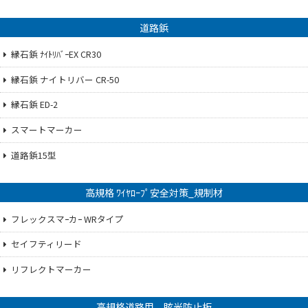
道路鋲
縁石鋲 ﾅｲﾄﾘﾊﾞｰEX CR30
縁石鋲 ナイトリバー CR-50
縁石鋲 ED-2
スマートマーカー
道路鋲15型
高規格 ﾜｲﾔﾛｰﾌﾟ安全対策_規制材
フレックスマｰカｰ WRタイプ
セイフティリード
リフレクトマーカー
高規格道路用 眩光防止板