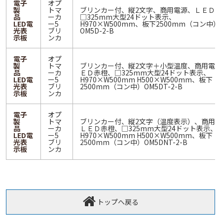
電子
オプ
製
トマ
ブリンカー付、縦2文字、商用電源、ＬＥＤ
品
ーカ
□325mm大型24ドット表示、
LED電
ー5
H970×W500mm、板下2500mm（コン中）
光表
ブリ
OM5D-2-B
示板
ンカ
電子
オプ
製
トマ
ブリンカー付、縦2文字＋小型温度、商用電
品
ーカ
ＥＤ赤橙、□325mm大型24ドット表示、
LED電
ー5
H970×W500mm H500×W500mm、板下
光表
ブリ
2500mm（コン中）OM5DT-2-B
示板
ンカ
電子
オプ
製
トマ
ブリンカー付、縦2文字（温度表示）、商用
品
ーカ
ＬＥＤ赤橙、□325mm大型24ドット表示、
LED電
ー5
H970×W500mm H500×W500mm、板下
光表
ブリ
2500mm（コン中）OM5DNT-2-B
示板
ンカ
トップへ戻る