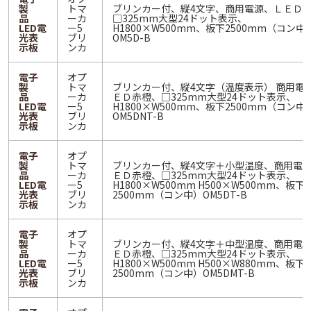
製
トマ
ブリンカー付、縦4文字、商用電源、ＬＥＤ
品
ーカ
□325mm大型24ドット表示、
LED電
ー5
H1800×W500mm、板下2500mm（コン中
光表
ブリ
OM5D-B
示板
ンカ
電子
オプ
製
トマ
ブリンカー付、縦4文字（温度表示） 商用電
品
ーカ
ＥＤ赤橙、□325mm大型24ドット表示、
LED電
ー5
H1800×W500mm、板下2500mm（コン中
光表
ブリ
OM5DNT-B
示板
ンカ
電子
オプ
製
トマ
ブリンカー付、縦4文字＋小型温度、商用電
品
ーカ
ＥＤ赤橙、□325mm大型24ドット表示、
LED電
ー5
H1800×W500mm H500×W500mm、板下
光表
ブリ
2500mm（コン中）OM5DT-B
示板
ンカ
電子
オプ
製
トマ
ブリンカー付、縦4文字＋中型温度、商用電
品
ーカ
ＥＤ赤橙、□325mm大型24ドット表示、
LED電
ー5
H1800×W500mm H500×W880mm、板下
光表
ブリ
2500mm（コン中）OM5DMT-B
示板
ンカ