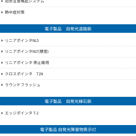
冠水注意喚起システム
熱中症対策
電子製品 自発光道路鋲
リニアポインタNL5
リニアポインタNLT(積雪)
リニアポインタ 停止線用
クロスポインタ T2N
ラウンドフラッシュ
電子製品 自発光縁石鋲
エッジポインタ T-2
電子製品 自発光障害物表示灯