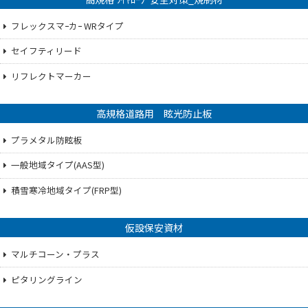
フレックスマｰカｰ WRタイプ
セイフティリード
リフレクトマーカー
高規格道路用 眩光防止板
プラメタル防眩板
一般地域タイプ(AAS型)
積雪寒冷地域タイプ(FRP型)
仮設保安資材
マルチコーン・プラス
ピタリングライン