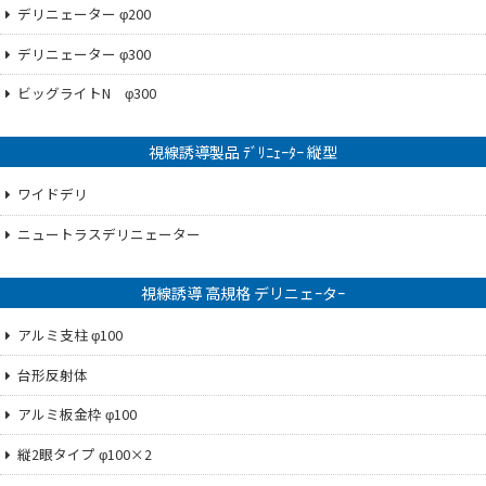
デリニェーター φ200
デリニェーター φ300
ビッグライトN φ300
視線誘導製品 ﾃﾞﾘﾆｪｰﾀｰ 縦型
ワイドデリ
ニュートラスデリニェーター
視線誘導 高規格 デリニェｰタｰ
アルミ支柱 φ100
台形反射体
アルミ板金枠 φ100
縦2眼タイプ φ100×2