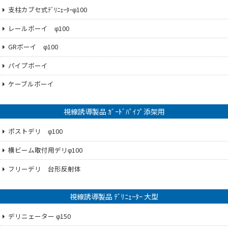
支柱カブセ式ﾃﾞﾘﾆｪｰﾀｰφ100
レールボーイ φ100
GRボーイ φ100
パイプボーイ
ケーブルボーイ
視線誘導製品 ｶﾞｰﾄﾞﾊﾟｲﾌﾟ添架用
ポストデリ φ100
横ビーム取付用デリφ100
フリーデリ 台形反射体
視線誘導製品 ﾃﾞﾘﾆｪｰﾀｰ 大型
デリニェーター φ150