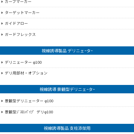
カーブマーカー
ターゲットマーカー
ガイドアロー
ガードフレックス
視線誘導製品 デリニェｰタｰ
デリニェーター φ100
デリ用部材・オプション
視線誘導 景観型デリニェｰタｰ
景観型デリニェーター φ100
景観型ｼﾞｽﾛﾝﾊﾟｲﾌ゜デリφ100
視線誘導製品 支柱添架用