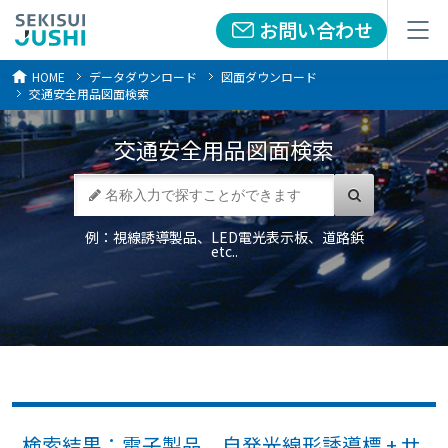
お問い合わせ
お問い合わせ
メニュー
メニュー
HOME
データダウンロード
図面ダウンロード
交通安全用品図面検索
交通安全用品
図面検索
例：視線誘導製品、LED電光表示板、道路鋲
etc..
検索結果：電子製品 自発光線形誘導標 + サ