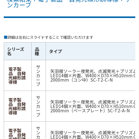
ンカーブ
■
詳細は左右にスライドすることで確認いただけます
シリーズ
品
タイプ
名
種
サ
電子製
ン
矢羽根ソーラー夜発光、点滅発光＋プリズム
品 自発
カ
LED14個×片面、W400×D70×H510mm G
光線形誘
ー
2000mm（コン中）SC-T2-C-N
導標
ブ
サ
電子製
ン
矢羽根ソーラー夜発光、点滅発光＋プリズム
品 自発
カ
LED14個×片面、W400×D70×H510mm G
光線形誘
ー
2000mm（ベースプレート）SC-T2-A-N
導標
ブ
サ
電子製
ン
矢羽根ソーラー夜発光、点滅発光＋プリズム
品 自発
カ
LED14個×片面、W400×D70×H510mm G