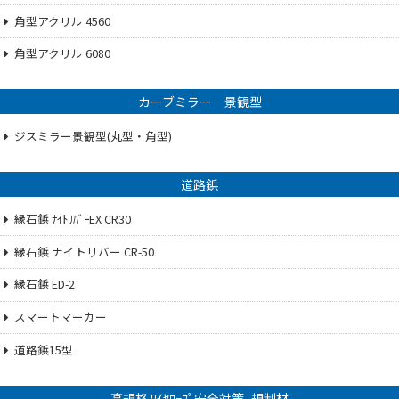
角型アクリル 4560
角型アクリル 6080
カーブミラー 景観型
ジスミラー景観型(丸型・角型)
道路鋲
縁石鋲 ﾅｲﾄﾘﾊﾞｰEX CR30
縁石鋲 ナイトリバー CR-50
縁石鋲 ED-2
スマートマーカー
道路鋲15型
高規格 ﾜｲﾔﾛｰﾌﾟ安全対策_規制材