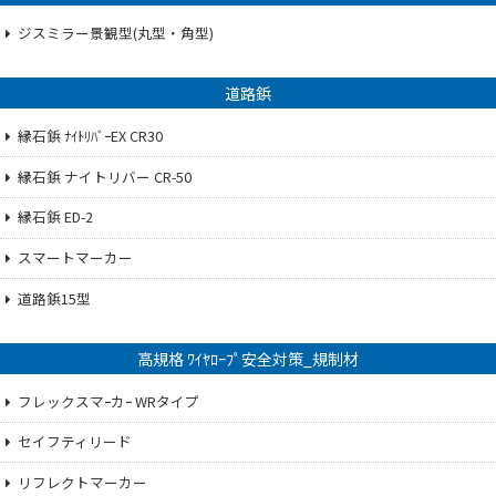
ジスミラー景観型(丸型・角型)
道路鋲
縁石鋲 ﾅｲﾄﾘﾊﾞｰEX CR30
縁石鋲 ナイトリバー CR-50
縁石鋲 ED-2
スマートマーカー
道路鋲15型
高規格 ﾜｲﾔﾛｰﾌﾟ安全対策_規制材
フレックスマｰカｰ WRタイプ
セイフティリード
リフレクトマーカー