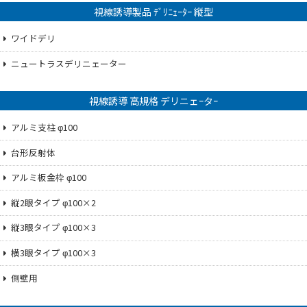
視線誘導製品 ﾃﾞﾘﾆｪｰﾀｰ 縦型
ワイドデリ
ニュートラスデリニェーター
視線誘導 高規格 デリニェｰタｰ
アルミ支柱 φ100
台形反射体
アルミ板金枠 φ100
縦2眼タイプ φ100×2
縦3眼タイプ φ100×3
横3眼タイプ φ100×3
側壁用