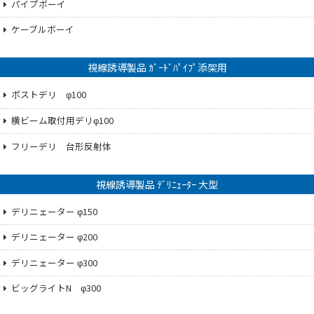
パイプボーイ
ケーブルボーイ
視線誘導製品 ｶﾞｰﾄﾞﾊﾟｲﾌﾟ添架用
ポストデリ φ100
横ビーム取付用デリφ100
フリーデリ 台形反射体
視線誘導製品 ﾃﾞﾘﾆｪｰﾀｰ 大型
デリニェーター φ150
デリニェーター φ200
デリニェーター φ300
ビッグライトN φ300