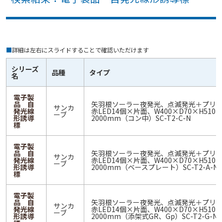
■
詳細は左右にスライドすることで確認いただけます
シリーズ
品種
タイプ
名
電子製
品 自
矢羽根ソーラー夜発光、点滅発光＋プリ
サンカ
発光線
赤LED14個×片面、W400×D70×H510m
ーブ
形誘導
2000mm（コン中）SC-T2-C-N
標
電子製
品 自
矢羽根ソーラー夜発光、点滅発光＋プリ
サンカ
発光線
赤LED14個×片面、W400×D70×H510m
ーブ
形誘導
2000mm（ベースプレート）SC-T2-A-N
標
電子製
品 自
矢羽根ソーラー夜発光、点滅発光＋プリ
サンカ
発光線
赤LED14個×片面、W400×D70×H510m
ーブ
形誘導
2000mm（添架式GR、Gp）SC-T2-G-N