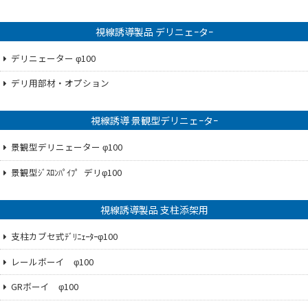
視線誘導製品 デリニェｰタｰ
デリニェーター φ100
デリ用部材・オプション
視線誘導 景観型デリニェｰタｰ
景観型デリニェーター φ100
景観型ｼﾞｽﾛﾝﾊﾟｲﾌ゜デリφ100
視線誘導製品 支柱添架用
支柱カブセ式ﾃﾞﾘﾆｪｰﾀｰφ100
レールボーイ φ100
GRボーイ φ100