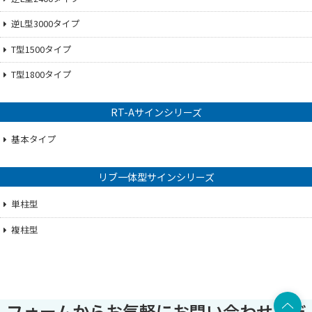
逆L型3000タイプ
T型1500タイプ
T型1800タイプ
RT-Aサインシリーズ
基本タイプ
リブ一体型サインシリーズ
単柱型
複柱型
上部へ
フォームからお気軽にお問い合わせくだ