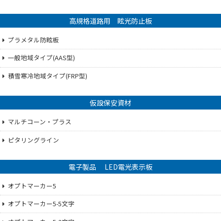
高規格道路用 眩光防止板
プラメタル防眩板
一般地域タイプ(AAS型)
積雪寒冷地域タイプ(FRP型)
仮設保安資材
マルチコーン・プラス
ピタリングライン
電子製品 LED電光表示板
オプトマーカー5
オプトマーカー5-5文字