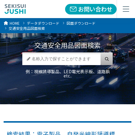
お問い合わせ
お問い合わせ
メニュー
メニュー
HOME
データダウンロード
図面ダウンロード
交通安全用品図面検索
交通安全用品
図面検索
例：視線誘導製品、LED電光表示板、道路鋲
etc..
検索結果：電子製品 自発光線形誘導標