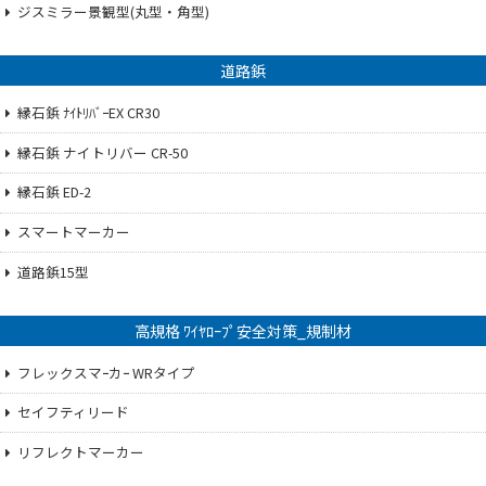
ジスミラー景観型(丸型・角型)
道路鋲
縁石鋲 ﾅｲﾄﾘﾊﾞｰEX CR30
縁石鋲 ナイトリバー CR-50
縁石鋲 ED-2
スマートマーカー
道路鋲15型
高規格 ﾜｲﾔﾛｰﾌﾟ安全対策_規制材
フレックスマｰカｰ WRタイプ
セイフティリード
リフレクトマーカー