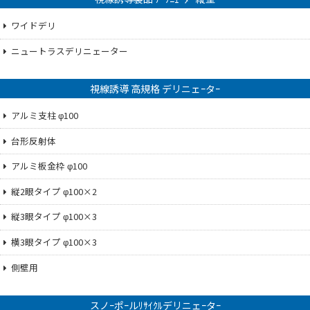
ワイドデリ
ニュートラスデリニェーター
視線誘導 高規格 デリニェｰタｰ
アルミ支柱 φ100
台形反射体
アルミ板金枠 φ100
縦2眼タイプ φ100×2
縦3眼タイプ φ100×3
横3眼タイプ φ100×3
側壁用
スノｰポｰルﾘｻｲｸﾙデリニェｰタｰ