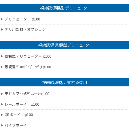
視線誘導製品 デリニェｰタｰ
デリニェーター φ100
デリ用部材・オプション
視線誘導 景観型デリニェｰタｰ
景観型デリニェーター φ100
景観型ｼﾞｽﾛﾝﾊﾟｲﾌ゜デリφ100
視線誘導製品 支柱添架用
支柱カブセ式ﾃﾞﾘﾆｪｰﾀｰφ100
レールボーイ φ100
GRボーイ φ100
パイプボーイ