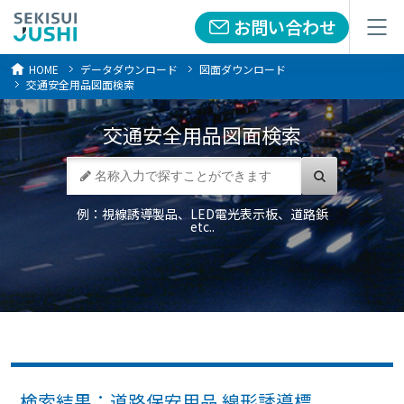
お問い合わせ
お問い合わせ
メニュー
メニュー
HOME
データダウンロード
図面ダウンロード
交通安全用品図面検索
交通安全用品
図面検索
例：視線誘導製品、LED電光表示板、道路鋲
etc..
検索結果：道路保安用品 線形誘導標