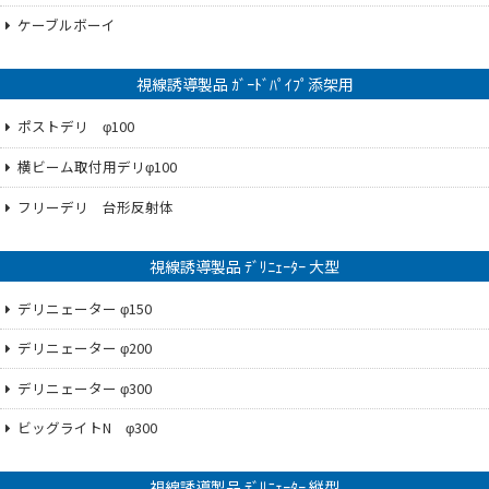
ケーブルボーイ
視線誘導製品 ｶﾞｰﾄﾞﾊﾟｲﾌﾟ添架用
ポストデリ φ100
横ビーム取付用デリφ100
フリーデリ 台形反射体
視線誘導製品 ﾃﾞﾘﾆｪｰﾀｰ 大型
デリニェーター φ150
デリニェーター φ200
デリニェーター φ300
ビッグライトN φ300
視線誘導製品 ﾃﾞﾘﾆｪｰﾀｰ 縦型