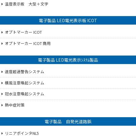
温度表示板 大型＋文字
電子製品 LED電光表示板 ICOT
オプトマーカー ICOT
オプトマーカー ICOT 商用
電子製品 LED電光表示ｼｽﾃﾑ製品
速度超過警告システム
横風注意喚起システム
冠水注意喚起システム
熱中症対策
電子製品 自発光道路鋲
リニアポインタNL5