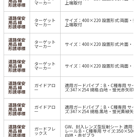
用品 線
マーカー
上端取付
形誘導標
道路保安
ターゲット
サイズ：400×220 設置形式:両面・
用品 線
マーカー
上端取付
形誘導標
道路保安
ターゲット
用品 線
サイズ：400×220 設置形式:片面・
マーカー
形誘導標
道路保安
ターゲット
用品 線
サイズ：400×220 設置形式:両面・
マーカー
形誘導標
道路保安
ガイドアロ
適用ガードパイプ：B・C種専用 サイ
用品 線
ー
ズ:347×254 規格:白地・蛍光赤矢印
形誘導標
道路保安
ガイドアロ
適用ガードパイプ：B・C種専用 サイ
用品 線
ー
ズ:347×254 規格:黒地・蛍光黄緑矢
形誘導標
道路保安
GW、封入レンズ型反射シート 適用
ガードフレ
用品 線
レール:B・C種専用 サイズ:350×500 
ックス
形誘導標
白地・赤ゼブラ