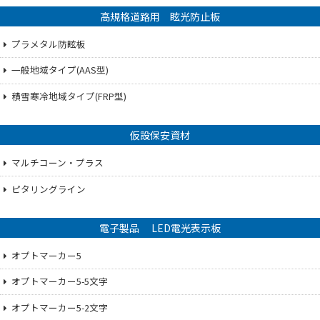
高規格道路用 眩光防止板
プラメタル防眩板
一般地域タイプ(AAS型)
積雪寒冷地域タイプ(FRP型)
仮設保安資材
マルチコーン・プラス
ピタリングライン
電子製品 LED電光表示板
オプトマーカー5
オプトマーカー5-5文字
オプトマーカー5-2文字