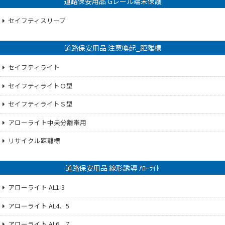
道路保安用品 Gレール端末保護
セイフティスリーブ
道路保安用品 注意喚起_距離標
セイフティライト
セイフティライトＯ型
セイフティライトＳ型
アローライト中央分離帯用
リサイクル距離標
道路保安用品 線形誘導 ｱﾛｰﾗｲﾄ
アローライト AL1-3
アローライト AL4、5
アローライト AL6、7