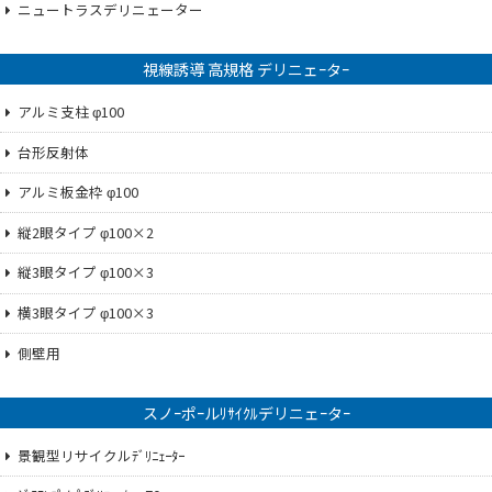
ニュートラスデリニェーター
視線誘導 高規格 デリニェｰタｰ
アルミ支柱 φ100
台形反射体
アルミ板金枠 φ100
縦2眼タイプ φ100×2
縦3眼タイプ φ100×3
横3眼タイプ φ100×3
側壁用
スノｰポｰルﾘｻｲｸﾙデリニェｰタｰ
景観型リサイクルﾃﾞﾘﾆｪｰﾀｰ