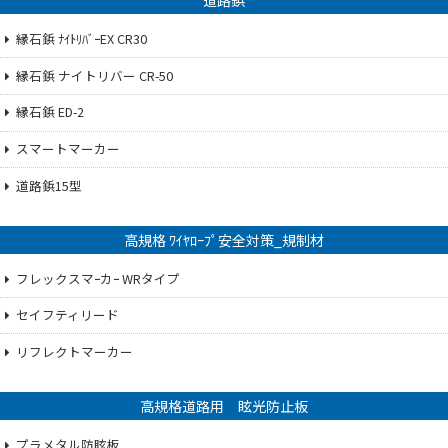
道路鋲
縁石鋲 ﾅｲﾄﾘﾊﾞｰEX CR30
縁石鋲 ナイトリバー CR-50
縁石鋲 ED-2
スマートマーカー
道路鋲15型
高規格 ﾜｲﾔﾛｰﾌﾟ安全対策_規制材
フレックスマｰカｰ WRタイプ
セイフティリード
リフレクトマーカー
高規格道路用 眩光防止板
プラメタル防眩板