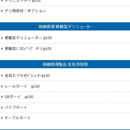
デリニェーター φ100
デリ用部材・オプション
視線誘導 景観型デリニェｰタｰ
景観型デリニェーター φ100
景観型ｼﾞｽﾛﾝﾊﾟｲﾌ゜デリφ100
視線誘導製品 支柱添架用
支柱カブセ式ﾃﾞﾘﾆｪｰﾀｰφ100
レールボーイ φ100
GRボーイ φ100
パイプボーイ
ケーブルボーイ