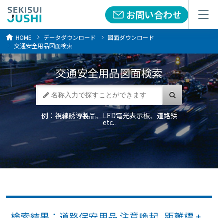
お問い合わせ
お問い合わせ
メニュー
メニュー
HOME
データダウンロード
図面ダウンロード
交通安全用品図面検索
交通安全用品
図面検索
例：視線誘導製品、LED電光表示板、道路鋲
etc..
検索結果：道路保安用品 注意喚起_距離標 +