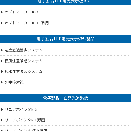
電子製品 LED電光表示板 ICOT
オプトマーカー ICOT
オプトマーカー ICOT 商用
電子製品 LED電光表示ｼｽﾃﾑ製品
速度超過警告システム
横風注意喚起システム
冠水注意喚起システム
熱中症対策
電子製品 自発光道路鋲
リニアポインタNL5
リニアポインタNLT(積雪)
リニアポインタ 停止線用