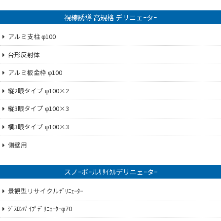
視線誘導 高規格 デリニェｰタｰ
アルミ支柱 φ100
台形反射体
アルミ板金枠 φ100
縦2眼タイプ φ100×2
縦3眼タイプ φ100×3
横3眼タイプ φ100×3
側壁用
スノｰポｰルﾘｻｲｸﾙデリニェｰタｰ
景観型リサイクルﾃﾞﾘﾆｪｰﾀｰ
ｼﾞｽﾛﾝﾊﾟｲﾌﾟﾃﾞﾘﾆｪｰﾀｰφ70