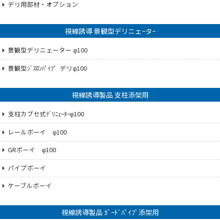
デリ用部材・オプション
視線誘導 景観型デリニェｰタｰ
景観型デリニェーター φ100
景観型ｼﾞｽﾛﾝﾊﾟｲﾌ゜デリφ100
視線誘導製品 支柱添架用
支柱カブセ式ﾃﾞﾘﾆｪｰﾀｰφ100
レールボーイ φ100
GRボーイ φ100
パイプボーイ
ケーブルボーイ
視線誘導製品 ｶﾞｰﾄﾞﾊﾟｲﾌﾟ添架用