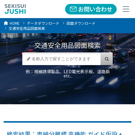
お問い合わせ
お問い合わせ
メニュー
メニュー
HOME
データダウンロード
図面ダウンロード
交通安全用品図面検索
交通安全用品
図面検索
例：視線誘導製品、LED電光表示板、道路鋲
etc..
検索結果：車線分離標 高機能 ガイド仮設 +