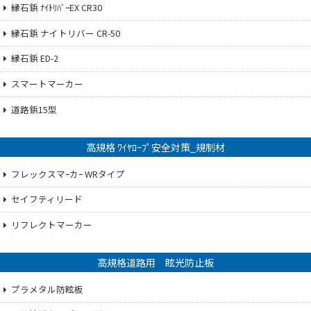
縁石鋲 ﾅｲﾄﾘﾊﾞｰEX CR30
縁石鋲 ナイトリバー CR-50
縁石鋲 ED-2
スマートマーカー
道路鋲15型
高規格 ﾜｲﾔﾛｰﾌﾟ安全対策_規制材
フレックスマｰカｰ WRタイプ
セイフティリード
リフレクトマーカー
高規格道路用 眩光防止板
プラメタル防眩板