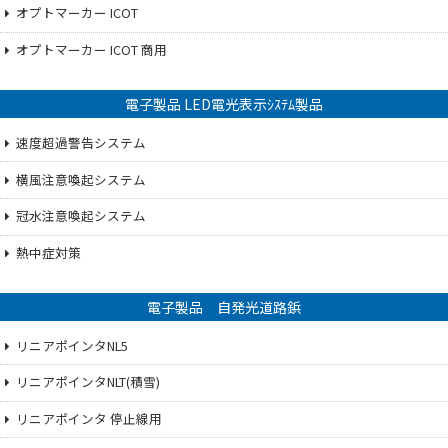
オプトマーカー ICOT
オプトマーカー ICOT 商用
電子製品 LED電光表示ｼｽﾃﾑ製品
速度超過警告システム
横風注意喚起システム
冠水注意喚起システム
熱中症対策
電子製品 自発光道路鋲
リニアポインタNL5
リニアポインタNLT(積雪)
リニアポインタ 停止線用