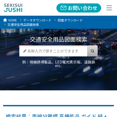
お問い合わせ
お問い合わせ
メニュー
メニュー
HOME
データダウンロード
図面ダウンロード
交通安全用品図面検索
交通安全用品
図面検索
例：視線誘導製品、LED電光表示板、道路鋲
etc..
検索結果：車線分離標 高機能品 ガイド 緑 +