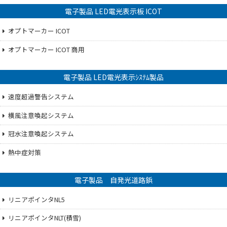
電子製品 LED電光表示板 ICOT
オプトマーカー ICOT
オプトマーカー ICOT 商用
電子製品 LED電光表示ｼｽﾃﾑ製品
速度超過警告システム
横風注意喚起システム
冠水注意喚起システム
熱中症対策
電子製品 自発光道路鋲
リニアポインタNL5
リニアポインタNLT(積雪)