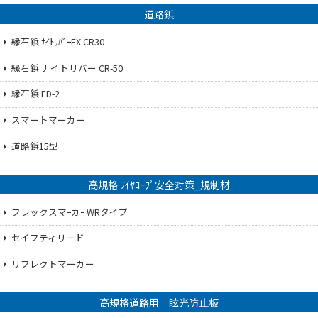
道路鋲
縁石鋲 ﾅｲﾄﾘﾊﾞｰEX CR30
縁石鋲 ナイトリバー CR-50
縁石鋲 ED-2
スマートマーカー
道路鋲15型
高規格 ﾜｲﾔﾛｰﾌﾟ安全対策_規制材
フレックスマｰカｰ WRタイプ
セイフティリード
リフレクトマーカー
高規格道路用 眩光防止板