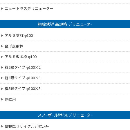
ニュートラスデリニェーター
視線誘導 高規格 デリニェｰタｰ
アルミ支柱 φ100
台形反射体
アルミ板金枠 φ100
縦2眼タイプ φ100×2
縦3眼タイプ φ100×3
横3眼タイプ φ100×3
側壁用
スノｰポｰルﾘｻｲｸﾙデリニェｰタｰ
景観型リサイクルﾃﾞﾘﾆｪｰﾀｰ