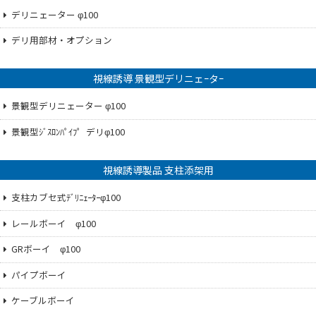
デリニェーター φ100
デリ用部材・オプション
視線誘導 景観型デリニェｰタｰ
景観型デリニェーター φ100
景観型ｼﾞｽﾛﾝﾊﾟｲﾌ゜デリφ100
視線誘導製品 支柱添架用
支柱カブセ式ﾃﾞﾘﾆｪｰﾀｰφ100
レールボーイ φ100
GRボーイ φ100
パイプボーイ
ケーブルボーイ