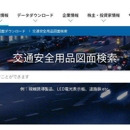
品情報
品情報
データダウンロード
データダウンロード
企業情報
企業情報
株主・投資家情報
株主・投資家情報
図面ダウンロード
交通安全用品図面検索
交通安全用品
図面検索
例：視線誘導製品、LED電光表示板、道路鋲 etc..