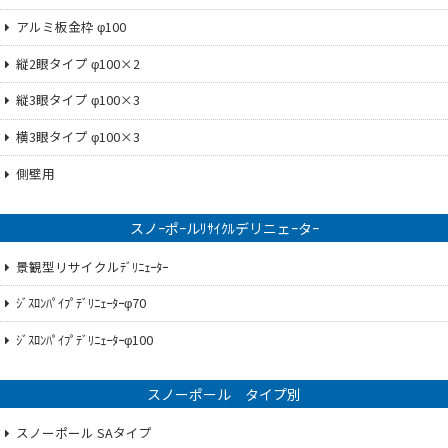
アルミ板金枠 φ100
縦2眼タイプ φ100×2
縦3眼タイプ φ100×3
横3眼タイプ φ100×3
側壁用
スノｰポｰルﾘｻｲｸﾙデリニェｰタｰ
景観型リサイクルﾃﾞﾘﾆｪｰﾀｰ
ｼﾞｽﾛﾝﾊﾟｲﾌﾟﾃﾞﾘﾆｪｰﾀｰφ70
ｼﾞｽﾛﾝﾊﾟｲﾌﾟﾃﾞﾘﾆｪｰﾀｰφ100
スノーポール タイプ別
スノーポール SAタイプ