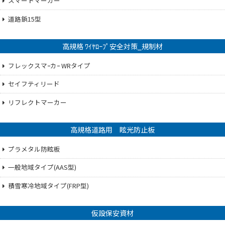
スマートマーカー
道路鋲15型
高規格 ﾜｲﾔﾛｰﾌﾟ安全対策_規制材
フレックスマｰカｰ WRタイプ
セイフティリード
リフレクトマーカー
高規格道路用 眩光防止板
プラメタル防眩板
一般地域タイプ(AAS型)
積雪寒冷地域タイプ(FRP型)
仮設保安資材