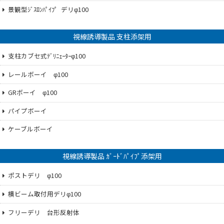
景観型ｼﾞｽﾛﾝﾊﾟｲﾌ゜デリφ100
視線誘導製品 支柱添架用
支柱カブセ式ﾃﾞﾘﾆｪｰﾀｰφ100
レールボーイ φ100
GRボーイ φ100
パイプボーイ
ケーブルボーイ
視線誘導製品 ｶﾞｰﾄﾞﾊﾟｲﾌﾟ添架用
ポストデリ φ100
横ビーム取付用デリφ100
フリーデリ 台形反射体