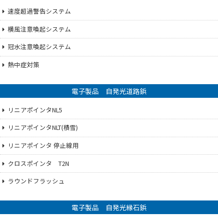
速度超過警告システム
横風注意喚起システム
冠水注意喚起システム
熱中症対策
電子製品 自発光道路鋲
リニアポインタNL5
リニアポインタNLT(積雪)
リニアポインタ 停止線用
クロスポインタ T2N
ラウンドフラッシュ
電子製品 自発光縁石鋲