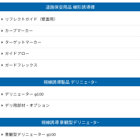
道路保安用品 線形誘導標
リフレクトガイド（壁面用）
カーブマーカー
ターゲットマーカー
ガイドアロー
ガードフレックス
視線誘導製品 デリニェｰタｰ
デリニェーター φ100
デリ用部材・オプション
視線誘導 景観型デリニェｰタｰ
景観型デリニェーター φ100