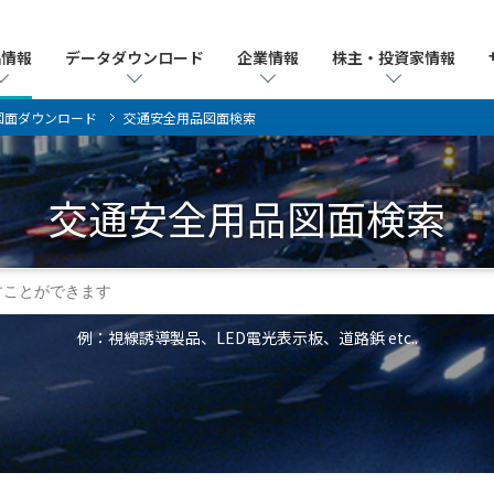
品情報
品情報
データダウンロード
データダウンロード
企業情報
企業情報
株主・投資家情報
株主・投資家情報
図面ダウンロード
交通安全用品図面検索
交通安全用品
図面検索
例：視線誘導製品、LED電光表示板、道路鋲 etc..