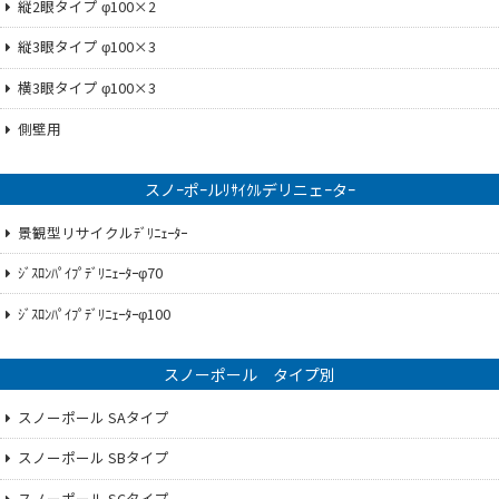
縦2眼タイプ φ100×2
縦3眼タイプ φ100×3
横3眼タイプ φ100×3
側壁用
スノｰポｰルﾘｻｲｸﾙデリニェｰタｰ
景観型リサイクルﾃﾞﾘﾆｪｰﾀｰ
ｼﾞｽﾛﾝﾊﾟｲﾌﾟﾃﾞﾘﾆｪｰﾀｰφ70
ｼﾞｽﾛﾝﾊﾟｲﾌﾟﾃﾞﾘﾆｪｰﾀｰφ100
スノーポール タイプ別
スノーポール SAタイプ
スノーポール SBタイプ
スノーポール SCタイプ