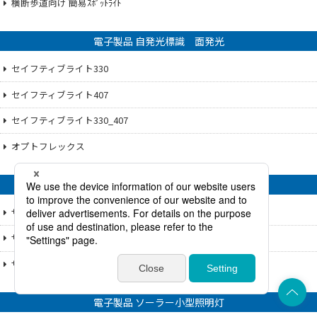
横断歩道向け 簡易ｽﾎﾟｯﾄﾗｲﾄ
電子製品 自発光標識 面発光
セイフティブライト330
セイフティブライト407
セイフティブライト330_407
オプトフレックス
電子製品 自発光道路標識
サンフラッシャー
サンフラッシャー407
サンフラッシャーZ30
上部へ
電子製品 ソーラー小型照明灯