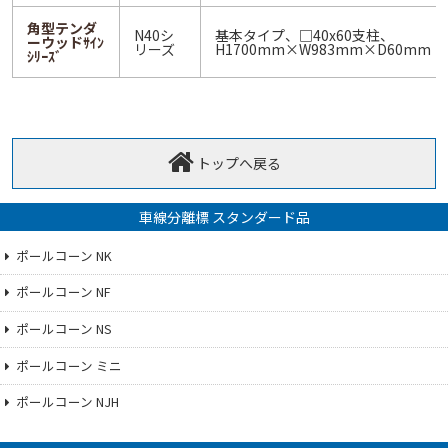
角型テンダ
N40シ
基本タイプ、□40x60支柱、
ーウッドｻｲﾝ
リーズ
H1700mm×W983mm×D60mm
ｼﾘｰｽﾞ
トップへ戻る
車線分離標 スタンダード品
ポールコーン NK
ポールコーン NF
ポールコーン NS
ポールコーン ミニ
ポールコーン NJH