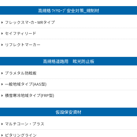
高規格 ﾜｲﾔﾛｰﾌﾟ安全対策_規制材
フレックスマｰカｰ WRタイプ
セイフティリード
リフレクトマーカー
高規格道路用 眩光防止板
プラメタル防眩板
一般地域タイプ(AAS型)
積雪寒冷地域タイプ(FRP型)
仮設保安資材
マルチコーン・プラス
ピタリングライン