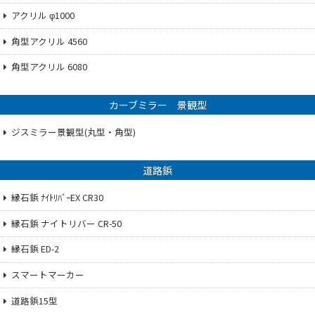
アクリル φ1000
角型アクリル 4560
角型アクリル 6080
カーブミラー 景観型
ジスミラー景観型(丸型・角型)
道路鋲
縁石鋲 ﾅｲﾄﾘﾊﾞｰEX CR30
縁石鋲 ナイトリバー CR-50
縁石鋲 ED-2
スマートマーカー
道路鋲15型