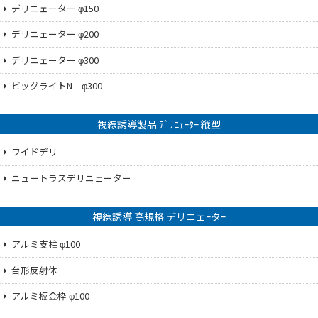
デリニェーター φ150
デリニェーター φ200
デリニェーター φ300
ビッグライトN φ300
視線誘導製品 ﾃﾞﾘﾆｪｰﾀｰ 縦型
ワイドデリ
ニュートラスデリニェーター
視線誘導 高規格 デリニェｰタｰ
アルミ支柱 φ100
台形反射体
アルミ板金枠 φ100