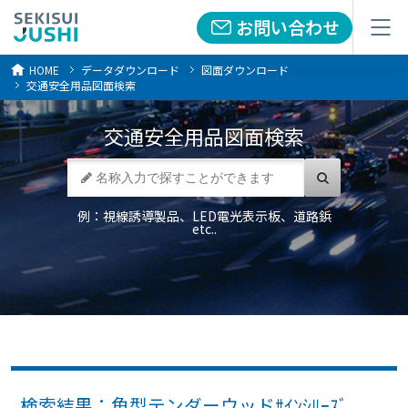
お問い合わせ
お問い合わせ
メニュー
メニュー
HOME
データダウンロード
図面ダウンロード
交通安全用品図面検索
交通安全用品
図面検索
例：視線誘導製品、LED電光表示板、道路鋲
etc..
検索結果：角型テンダーウッドｻｲﾝｼﾘｰｽﾞ