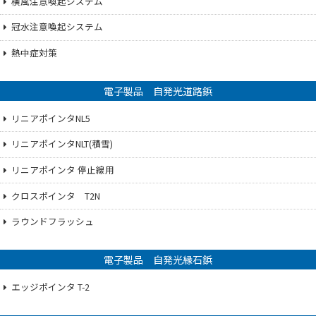
横風注意喚起システム
冠水注意喚起システム
熱中症対策
電子製品 自発光道路鋲
リニアポインタNL5
リニアポインタNLT(積雪)
リニアポインタ 停止線用
クロスポインタ T2N
ラウンドフラッシュ
電子製品 自発光縁石鋲
エッジポインタ T-2