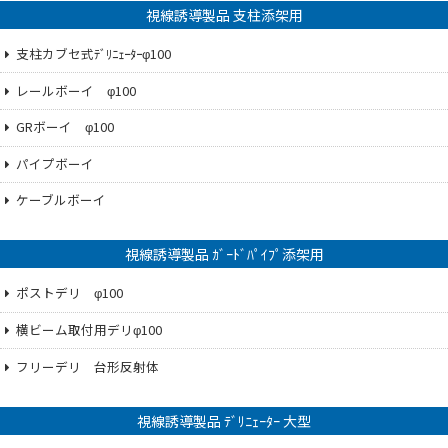
視線誘導製品 支柱添架用
支柱カブセ式ﾃﾞﾘﾆｪｰﾀｰφ100
レールボーイ φ100
GRボーイ φ100
パイプボーイ
ケーブルボーイ
視線誘導製品 ｶﾞｰﾄﾞﾊﾟｲﾌﾟ添架用
ポストデリ φ100
横ビーム取付用デリφ100
フリーデリ 台形反射体
視線誘導製品 ﾃﾞﾘﾆｪｰﾀｰ 大型