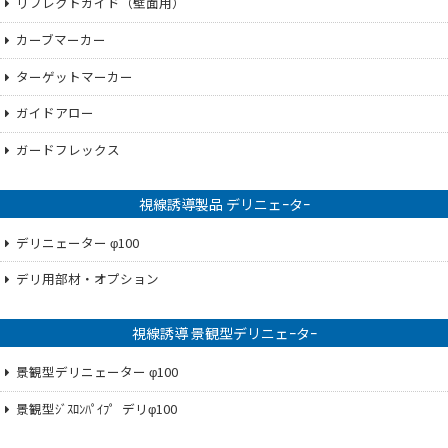
リフレクトガイド（壁面用）
カーブマーカー
ターゲットマーカー
ガイドアロー
ガードフレックス
視線誘導製品 デリニェｰタｰ
デリニェーター φ100
デリ用部材・オプション
視線誘導 景観型デリニェｰタｰ
景観型デリニェーター φ100
景観型ｼﾞｽﾛﾝﾊﾟｲﾌ゜デリφ100