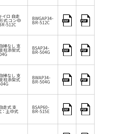
キイロ 自走
BWGAP34-
形式:コン中
BR-512C
R-512C
 自掃なし 支
BSAP34-
:支柱添架式
BR-504G
04G
 自掃なし 支
BWAP34-
:支柱添架式
BR-504G
04G
自走式 支
BSAP60-
方式：土中式
BR-515E