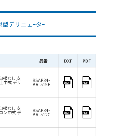
観型デリニェｰタｰ
品番
DXF
PDF
 自掃なし 支
BSAP34-
土中式 デリ
BR-515E
 自掃なし 支
BSAP34-
コン中式 デ
BR-512C