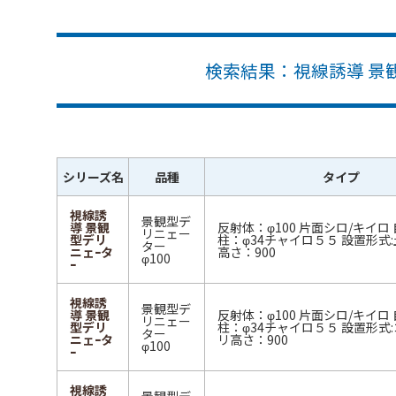
検索結果：視線誘導 景
シリーズ名
品種
タイプ
視線誘
景観型デ
導 景観
反射体：φ100 片面シロ/キイロ
リニェー
型デリ
柱：φ34チャイロ５５ 設置形式:
ター
ニェｰタ
高さ：900
φ100
ｰ
視線誘
景観型デ
導 景観
反射体：φ100 片面シロ/キイロ
リニェー
型デリ
柱：φ34チャイロ５５ 設置形式:
ター
ニェｰタ
リ高さ：900
φ100
ｰ
視線誘