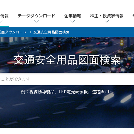
品情報
品情報
データダウンロード
データダウンロード
企業情報
企業情報
株主・投資家情報
株主・投資家情報
図面ダウンロード
交通安全用品図面検索
交通安全用品
図面検索
例：視線誘導製品、LED電光表示板、道路鋲 etc..