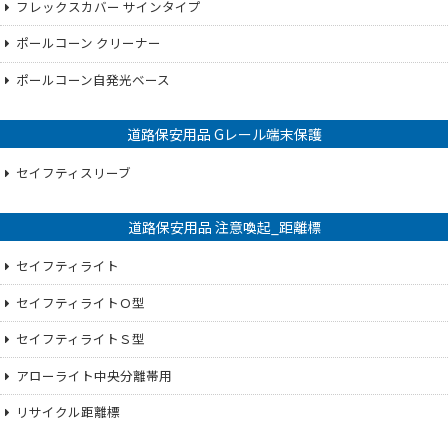
フレックスカバー サインタイプ
ポールコーン クリーナー
ポールコーン自発光ベース
道路保安用品 Gレール端末保護
セイフティスリーブ
道路保安用品 注意喚起_距離標
セイフティライト
セイフティライトＯ型
セイフティライトＳ型
アローライト中央分離帯用
リサイクル距離標