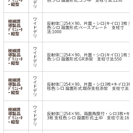
ﾃﾞﾘﾆｪｰﾀ
色:シロ 設置形式:コン中 支柱寸法:1250
デ
ｰ 縦型
リ
ワ
視線誘
イ
反射体□254×90、片面・シロ(キイロ) 3枚 
導製品
ド
色:シロ 設置形式:ベースプレート 支柱寸
ﾃﾞﾘﾆｪｰﾀ
デ
法:1000
ｰ 縦型
リ
ワ
視線誘
イ
導製品
反射体□254×90、片面・シロ(キイロ) 1枚 
ド
ﾃﾞﾘﾆｪｰﾀ
色:シロ 設置形式:GR添架 支柱寸法:550
デ
ｰ 縦型
リ
ワ
視線誘
イ
導製品
反射体□254×90、片面・シロ3枚+キイロ3枚
ド
ﾃﾞﾘﾆｪｰﾀ
柱色:シロ 設置形式:既存支柱添架 支柱寸法:-
デ
ｰ 縦型
リ
ワ
視線誘
イ
導製品
反射体□254×90、両面角度付・シロ3枚+キ
ド
ﾃﾞﾘﾆｪｰﾀ
3枚 支柱色:シロ 設置形式:土中 支柱寸法:160
デ
ｰ 縦型
リ