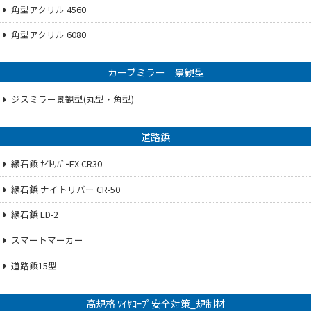
角型アクリル 4560
角型アクリル 6080
カーブミラー 景観型
ジスミラー景観型(丸型・角型)
道路鋲
縁石鋲 ﾅｲﾄﾘﾊﾞｰEX CR30
縁石鋲 ナイトリバー CR-50
縁石鋲 ED-2
スマートマーカー
道路鋲15型
高規格 ﾜｲﾔﾛｰﾌﾟ安全対策_規制材