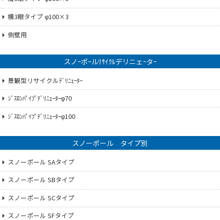
横3眼タイプ φ100×3
側壁用
スノｰポｰルﾘｻｲｸﾙデリニェｰタｰ
景観型リサイクルﾃﾞﾘﾆｪｰﾀｰ
ｼﾞｽﾛﾝﾊﾟｲﾌﾟﾃﾞﾘﾆｪｰﾀｰφ70
ｼﾞｽﾛﾝﾊﾟｲﾌﾟﾃﾞﾘﾆｪｰﾀｰφ100
スノーポール タイプ別
スノーポール SAタイプ
スノーポール SBタイプ
スノーポール SCタイプ
スノーポール SFタイプ