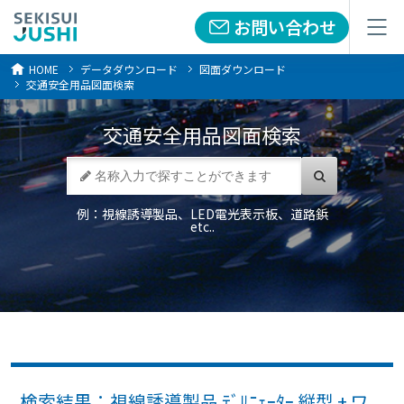
お問い合わせ
お問い合わせ
メニュー
メニュー
HOME
データダウンロード
図面ダウンロード
交通安全用品図面検索
交通安全用品
図面検索
例：視線誘導製品、LED電光表示板、道路鋲
etc..
検索結果：視線誘導製品 ﾃﾞﾘﾆｪｰﾀｰ 縦型 + ワ