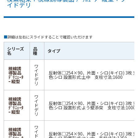
イドデリ
■
詳細は左右にスライドすることで確認いただけます
シリーズ
品
タイプ
名
種
ワ
視線誘
イ
導製品
反射体□254×90、片面・シロ(キイロ) 3枚 
ド
ﾃﾞﾘﾆｪｰﾀ
色:シロ 設置形式:土中 支柱寸法:1600
デ
ｰ 縦型
リ
ワ
視線誘
イ
導製品
反射体□254×90、片面・シロ(キイロ) 3枚 
ド
ﾃﾞﾘﾆｪｰﾀ
色:シロ 設置形式:よう壁添架 支柱寸法:1000
デ
ｰ 縦型
リ
ワ
視線誘
イ
導製品
反射体□254×90、片面・シロ(キイロ) 3枚 
ド