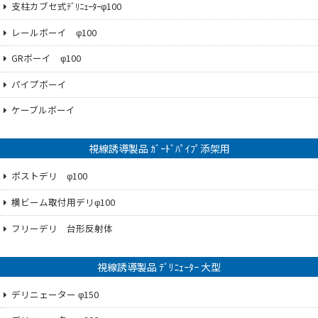
支柱カブセ式ﾃﾞﾘﾆｪｰﾀｰφ100
レールボーイ φ100
GRボーイ φ100
パイプボーイ
ケーブルボーイ
視線誘導製品 ｶﾞｰﾄﾞﾊﾟｲﾌﾟ添架用
ポストデリ φ100
横ビーム取付用デリφ100
フリーデリ 台形反射体
視線誘導製品 ﾃﾞﾘﾆｪｰﾀｰ 大型
デリニェーター φ150