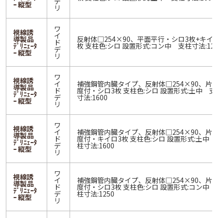
デ
ｰ 縦型
リ
ワ
視線誘
イ
導製品
反射体□254×90、平面平行・シロ3枚+キイロ
ド
ﾃﾞﾘﾆｪｰﾀ
枚 支柱色:シロ 設置形式:コン中 支柱寸法:125
デ
ｰ 縦型
リ
ワ
視線誘
イ
補強鋼管内臓タイプ、反射体□254×90、片
導製品
ド
度付・シロ3枚 支柱色:シロ 設置形式:土中 支
ﾃﾞﾘﾆｪｰﾀ
デ
寸法:1600
ｰ 縦型
リ
ワ
視線誘
イ
補強鋼管内臓タイプ、反射体□254×90、片
導製品
ド
度付・キイロ3枚 支柱色:シロ 設置形式:土中 
ﾃﾞﾘﾆｪｰﾀ
デ
柱寸法:1600
ｰ 縦型
リ
ワ
視線誘
イ
補強鋼管内臓タイプ、反射体□254×90、片
導製品
ド
度付・シロ3枚 支柱色:シロ 設置形式:コン中 
ﾃﾞﾘﾆｪｰﾀ
デ
柱寸法:1250
ｰ 縦型
リ