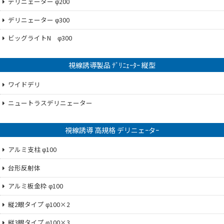
デリニェーター φ200
デリニェーター φ300
ビッグライトN φ300
視線誘導製品 ﾃﾞﾘﾆｪｰﾀｰ 縦型
ワイドデリ
ニュートラスデリニェーター
視線誘導 高規格 デリニェｰタｰ
アルミ支柱 φ100
台形反射体
アルミ板金枠 φ100
縦2眼タイプ φ100×2
縦3眼タイプ φ100×3