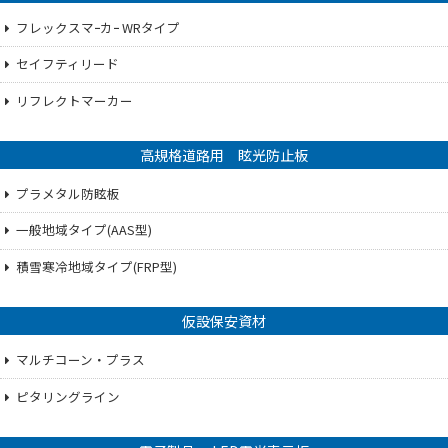
フレックスマｰカｰ WRタイプ
セイフティリード
リフレクトマーカー
高規格道路用 眩光防止板
プラメタル防眩板
一般地域タイプ(AAS型)
積雪寒冷地域タイプ(FRP型)
仮設保安資材
マルチコーン・プラス
ピタリングライン