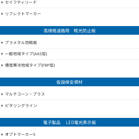
セイフティリード
リフレクトマーカー
高規格道路用 眩光防止板
プラメタル防眩板
一般地域タイプ(AAS型)
積雪寒冷地域タイプ(FRP型)
仮設保安資材
マルチコーン・プラス
ピタリングライン
電子製品 LED電光表示板
オプトマーカー5