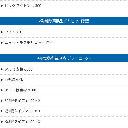
ビッグライトN φ300
視線誘導製品 ﾃﾞﾘﾆｪｰﾀｰ 縦型
ワイドデリ
ニュートラスデリニェーター
視線誘導 高規格 デリニェｰタｰ
アルミ支柱 φ100
台形反射体
アルミ板金枠 φ100
縦2眼タイプ φ100×2
縦3眼タイプ φ100×3
横3眼タイプ φ100×3