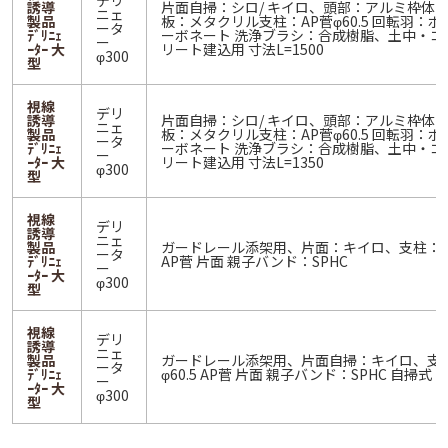
デリ
誘導
片面自掃：シロ/ キイロ、頭部：アルミ枠体 
ニェ
製品
板：メタクリル支柱：AP菅φ60.5 回転羽：ポ
ータ
ﾃﾞﾘﾆｪ
ーボネート 洗浄ブラシ：合成樹脂、土中・コ
ー
ｰﾀｰ 大
リート建込用 寸法L=1500
φ300
型
視線
デリ
誘導
片面自掃：シロ/ キイロ、頭部：アルミ枠体 
ニェ
製品
板：メタクリル支柱：AP菅φ60.5 回転羽：ポ
ータ
ﾃﾞﾘﾆｪ
ーボネート 洗浄ブラシ：合成樹脂、土中・コ
ー
ｰﾀｰ 大
リート建込用 寸法L=1350
φ300
型
視線
デリ
誘導
ニェ
製品
ガードレール添架用、片面：キイロ、支柱：φ6
ータ
ﾃﾞﾘﾆｪ
AP菅 片面 親子バンド：SPHC
ー
ｰﾀｰ 大
φ300
型
視線
デリ
誘導
ニェ
製品
ガードレール添架用、片面自掃：キイロ、支
ータ
ﾃﾞﾘﾆｪ
φ60.5 AP菅 片面 親子バンド：SPHC 自掃式
ー
ｰﾀｰ 大
φ300
型