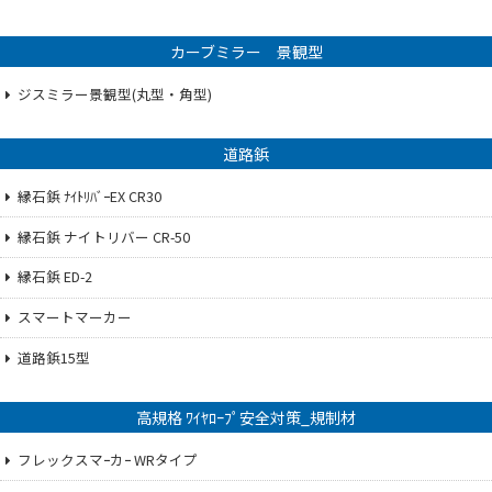
カーブミラー 景観型
ジスミラー景観型(丸型・角型)
道路鋲
縁石鋲 ﾅｲﾄﾘﾊﾞｰEX CR30
縁石鋲 ナイトリバー CR-50
縁石鋲 ED-2
スマートマーカー
道路鋲15型
高規格 ﾜｲﾔﾛｰﾌﾟ安全対策_規制材
フレックスマｰカｰ WRタイプ