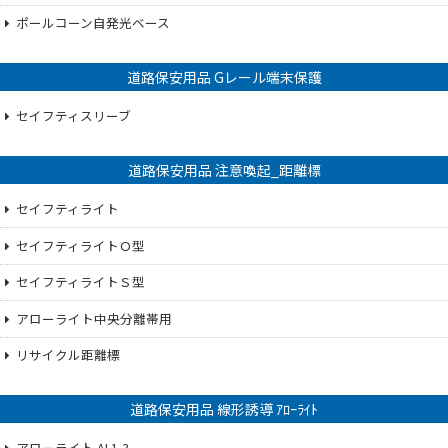
ポールコーン自発光ベース
道路保安用品 Gレール端末保護
セイフティスリーブ
道路保安用品 注意喚起_距離標
セイフティライト
セイフティライトＯ型
セイフティライトＳ型
アローライト中央分離帯用
リサイクル距離標
道路保安用品 線形誘導 ｱﾛｰﾗｲﾄ
アローライト AL1-3