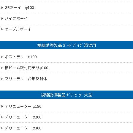
GRボーイ φ100
パイプボーイ
ケーブルボーイ
視線誘導製品 ｶﾞｰﾄﾞﾊﾟｲﾌﾟ添架用
ポストデリ φ100
横ビーム取付用デリφ100
フリーデリ 台形反射体
視線誘導製品 ﾃﾞﾘﾆｪｰﾀｰ 大型
デリニェーター φ150
デリニェーター φ200
デリニェーター φ300