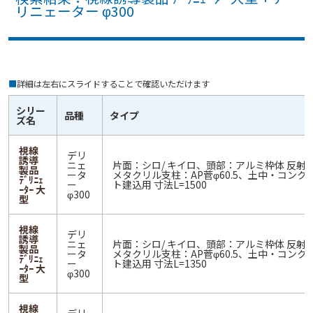
リニェーター φ300
■
詳細は左右にスライドすることで確認いただけます
シリー
品種
タイプ
ズ名
視線
デリ
誘導
ニェ
片面：シロ/ キイロ、頭部：アルミ枠体 反射
製品
ータ
メタクリル支柱：AP菅φ60.5、土中・コンク
ﾃﾞﾘﾆｪ
ー
ト建込用 寸法L=1500
ｰﾀｰ 大
φ300
型
視線
デリ
誘導
ニェ
片面：シロ/ キイロ、頭部：アルミ枠体 反射
製品
ータ
メタクリル支柱：AP菅φ60.5、土中・コンク
ﾃﾞﾘﾆｪ
ー
ト建込用 寸法L=1350
ｰﾀｰ 大
φ300
型
視線