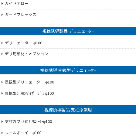
ガイドアロー
ガードフレックス
視線誘導製品 デリニェｰタｰ
デリニェーター φ100
デリ用部材・オプション
視線誘導 景観型デリニェｰタｰ
景観型デリニェーター φ100
景観型ｼﾞｽﾛﾝﾊﾟｲﾌ゜デリφ100
視線誘導製品 支柱添架用
支柱カブセ式ﾃﾞﾘﾆｪｰﾀｰφ100
レールボーイ φ100