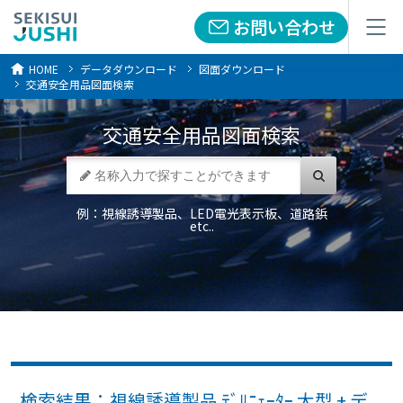
お問い合わせ
お問い合わせ
メニュー
メニュー
HOME
データダウンロード
図面ダウンロード
交通安全用品図面検索
交通安全用品
図面検索
例：視線誘導製品、LED電光表示板、道路鋲
etc..
検索結果：視線誘導製品 ﾃﾞﾘﾆｪｰﾀｰ 大型 + デ