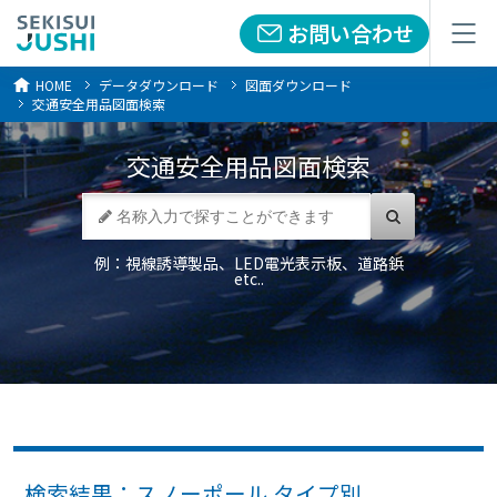
お問い合わせ
お問い合わせ
メニュー
メニュー
HOME
データダウンロード
図面ダウンロード
交通安全用品図面検索
交通安全用品
図面検索
例：視線誘導製品、LED電光表示板、道路鋲
etc..
検索結果：スノーポール タイプ別