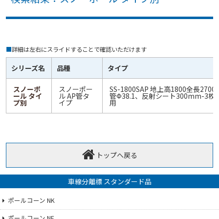
■
詳細は左右にスライドすることで確認いただけます
シリーズ名
品種
タイプ
スノーポ
スノーポー
SS-1800SAP 地上高1800全長2700
ール タイ
ル AP管タ
管Ф38.1、反射シート300mm-3
プ別
イプ
用
トップへ戻る
車線分離標 スタンダード品
ポールコーン NK
ポールコーン NF