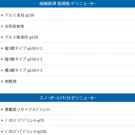
視線誘導 高規格 デリニェｰタｰ
アルミ支柱 φ100
台形反射体
アルミ板金枠 φ100
縦2眼タイプ φ100×2
縦3眼タイプ φ100×3
横3眼タイプ φ100×3
側壁用
スノｰポｰルﾘｻｲｸﾙデリニェｰタｰ
景観型リサイクルﾃﾞﾘﾆｪｰﾀｰ
ｼﾞｽﾛﾝﾊﾟｲﾌﾟﾃﾞﾘﾆｪｰﾀｰφ70
ｼﾞｽﾛﾝﾊﾟｲﾌﾟﾃﾞﾘﾆｪｰﾀｰφ100