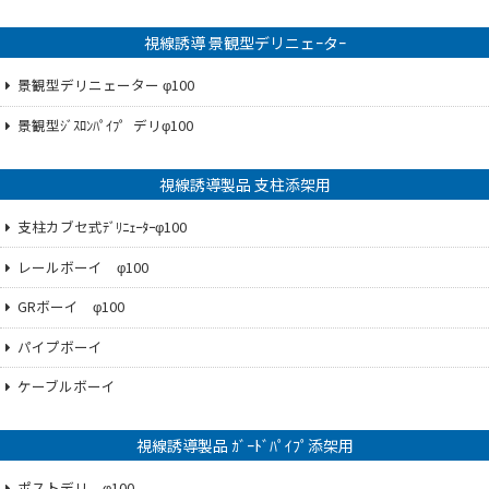
視線誘導 景観型デリニェｰタｰ
景観型デリニェーター φ100
景観型ｼﾞｽﾛﾝﾊﾟｲﾌ゜デリφ100
視線誘導製品 支柱添架用
支柱カブセ式ﾃﾞﾘﾆｪｰﾀｰφ100
レールボーイ φ100
GRボーイ φ100
パイプボーイ
ケーブルボーイ
視線誘導製品 ｶﾞｰﾄﾞﾊﾟｲﾌﾟ添架用
ポストデリ φ100