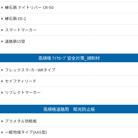
縁石鋲 ナイトリバー CR-50
縁石鋲 ED-2
スマートマーカー
道路鋲15型
高規格 ﾜｲﾔﾛｰﾌﾟ安全対策_規制材
フレックスマｰカｰ WRタイプ
セイフティリード
リフレクトマーカー
高規格道路用 眩光防止板
プラメタル防眩板
一般地域タイプ(AAS型)