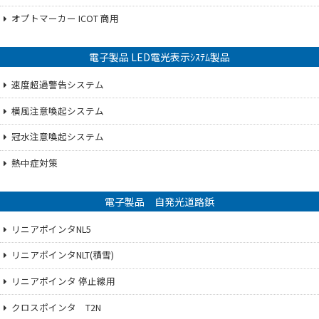
オプトマーカー ICOT 商用
電子製品 LED電光表示ｼｽﾃﾑ製品
速度超過警告システム
横風注意喚起システム
冠水注意喚起システム
熱中症対策
電子製品 自発光道路鋲
リニアポインタNL5
リニアポインタNLT(積雪)
リニアポインタ 停止線用
クロスポインタ T2N