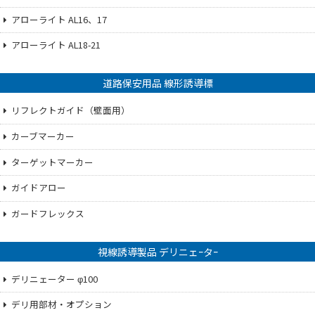
アローライト AL16、17
アローライト AL18-21
道路保安用品 線形誘導標
リフレクトガイド（壁面用）
カーブマーカー
ターゲットマーカー
ガイドアロー
ガードフレックス
視線誘導製品 デリニェｰタｰ
デリニェーター φ100
デリ用部材・オプション