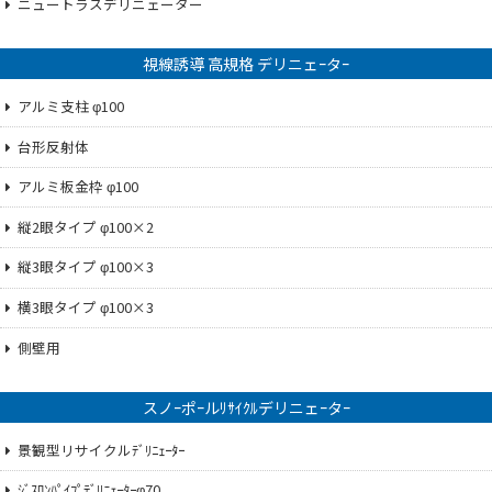
ニュートラスデリニェーター
視線誘導 高規格 デリニェｰタｰ
アルミ支柱 φ100
台形反射体
アルミ板金枠 φ100
縦2眼タイプ φ100×2
縦3眼タイプ φ100×3
横3眼タイプ φ100×3
側壁用
スノｰポｰルﾘｻｲｸﾙデリニェｰタｰ
景観型リサイクルﾃﾞﾘﾆｪｰﾀｰ
ｼﾞｽﾛﾝﾊﾟｲﾌﾟﾃﾞﾘﾆｪｰﾀｰφ70