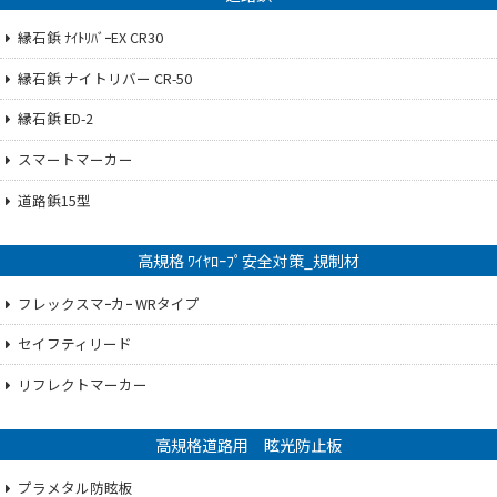
縁石鋲 ﾅｲﾄﾘﾊﾞｰEX CR30
縁石鋲 ナイトリバー CR-50
縁石鋲 ED-2
スマートマーカー
道路鋲15型
高規格 ﾜｲﾔﾛｰﾌﾟ安全対策_規制材
フレックスマｰカｰ WRタイプ
セイフティリード
リフレクトマーカー
高規格道路用 眩光防止板
プラメタル防眩板