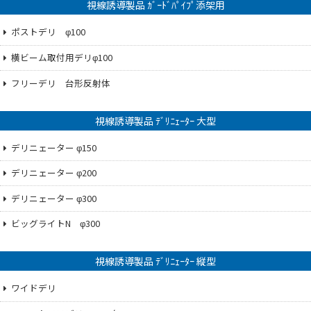
視線誘導製品 ｶﾞｰﾄﾞﾊﾟｲﾌﾟ添架用
ポストデリ φ100
横ビーム取付用デリφ100
フリーデリ 台形反射体
視線誘導製品 ﾃﾞﾘﾆｪｰﾀｰ 大型
デリニェーター φ150
デリニェーター φ200
デリニェーター φ300
ビッグライトN φ300
視線誘導製品 ﾃﾞﾘﾆｪｰﾀｰ 縦型
ワイドデリ