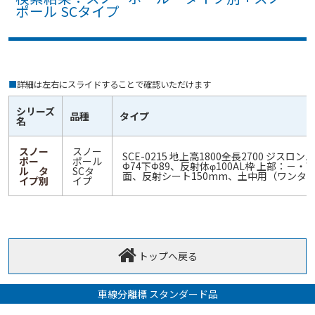
ポール SCタイプ
■
詳細は左右にスライドすることで確認いただけます
シリーズ
品種
タイプ
名
スノー
スノー
SCE-0215 地上高1800全長2700 ジスロン
ポー
ポール
Ф74下Ф89、反射体φ100AL枠 上部：－・
ル タ
SCタ
面、反射シート150mm、土中用（ワンタ
イプ別
イプ
トップへ戻る
車線分離標 スタンダード品