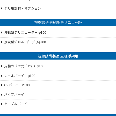
デリ用部材・オプション
視線誘導 景観型デリニェｰタｰ
景観型デリニェーター φ100
景観型ｼﾞｽﾛﾝﾊﾟｲﾌ゜デリφ100
視線誘導製品 支柱添架用
支柱カブセ式ﾃﾞﾘﾆｪｰﾀｰφ100
レールボーイ φ100
GRボーイ φ100
パイプボーイ
ケーブルボーイ