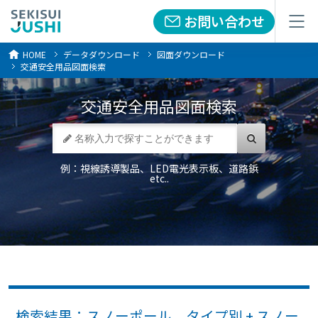
お問い合わせ
お問い合わせ
メニュー
メニュー
HOME
データダウンロード
図面ダウンロード
交通安全用品図面検索
交通安全用品
図面検索
例：視線誘導製品、LED電光表示板、道路鋲
etc..
検索結果：スノーポール タイプ別 + スノー