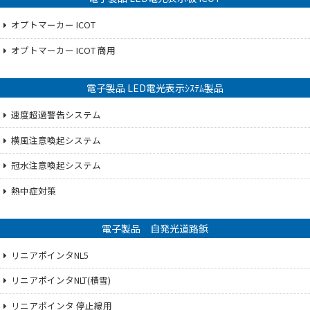
オプトマーカー ICOT
オプトマーカー ICOT 商用
電子製品 LED電光表示ｼｽﾃﾑ製品
速度超過警告システム
横風注意喚起システム
冠水注意喚起システム
熱中症対策
電子製品 自発光道路鋲
リニアポインタNL5
リニアポインタNLT(積雪)
リニアポインタ 停止線用